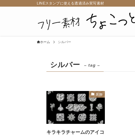
LINEスタンプに使える透過済み実写素材
ホーム
シルバー
シルバー
– tag –
装飾
キラキラチャームのアイコ