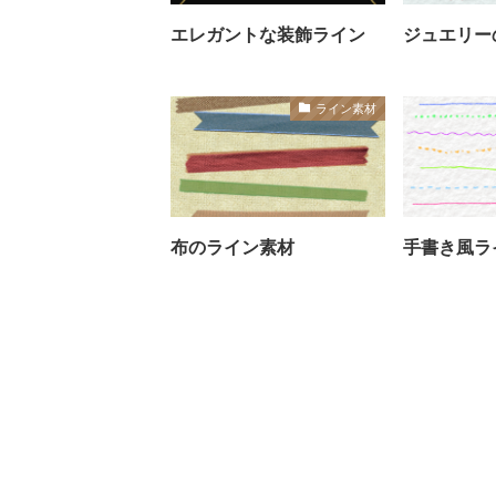
エレガントな装飾ライン
ジュエリー
ライン素材
布のライン素材
手書き風ラ