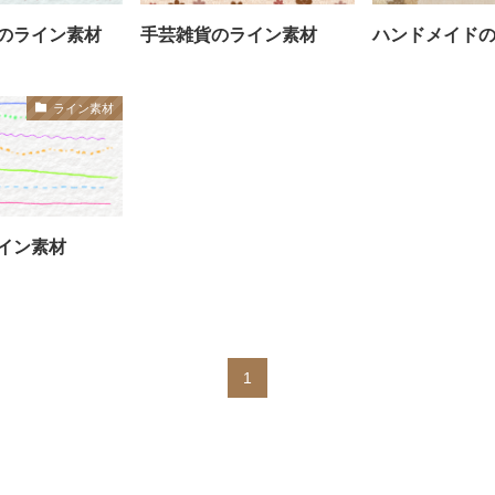
のライン素材
手芸雑貨のライン素材
ハンドメイド
ライン素材
イン素材
1