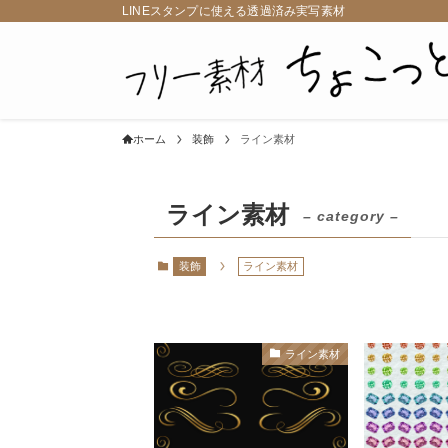
LINEスタンプに使える透過済み実写素材
ホーム
装飾
ライン素材
ライン素材
– category –
装飾
ライン素材
ライン素材