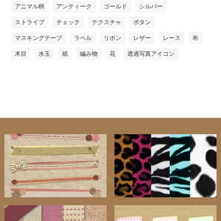
アニマル柄
アンティーク
ゴールド
シルバー
ストライプ
チェック
テクスチャ
ボタン
マスキングテープ
ラベル
リボン
レザー
レース
布
木目
水玉
紙
編み物
花
透過写真アイコン